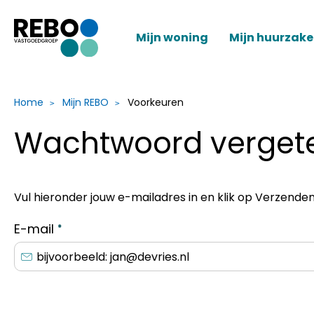
Naar de homepage
Mijn woning
Mijn huurzak
Home
Mijn REBO
Voorkeuren
Naar hoofdinhoud
Naar hoofdnavigatiemenu
Naar zoeken
Wachtwoord verget
Vul hieronder jouw e-mailadres in en klik op Verzend
E-mail
*